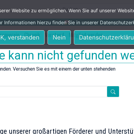
rer Website zu ermöglichen. Wenn Sie auf unserer Websit
r Informationen hierzu finden Sie in unserer Datenschutzer
senverein
Chronik
Vorstand
Mitglied werden
K, verstanden
Nein
Datenschutzerklär
te kann nicht gefunden w
unden. Versuchen Sie es mit einem der unten stehenden
Search
ige unserer großartigen Förderer und Unterstü