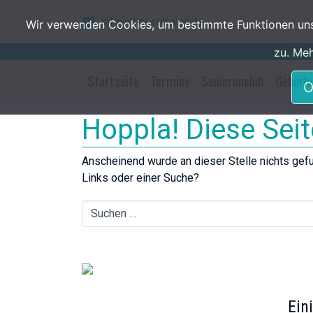
Skip to main content
info(at)gv-rottweil.de
Wir verwenden Cookies, um bestimmte Funktionen unse
zu. Meh
Startseite
Termine
Seniorenclub
Gehörlo
O
Hoppla! Diese Sei
Anscheinend wurde an dieser Stelle nichts gef
Links oder einer Suche?
Ein