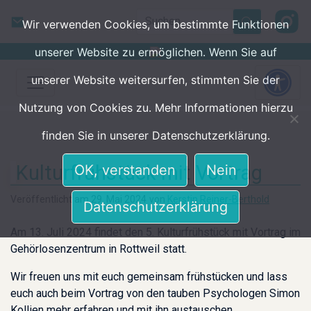
Skip to main content
Search
Wir verwenden Cookies, um bestimmte Funktionen
unserer Website zu ermöglichen. Wenn Sie auf
unserer Website weitersurfen, stimmten Sie der
Nutzung von Cookies zu. Mehr Informationen hierzu
finden Sie in unserer Datenschutzerklärung.
Kulturfrühstück mit Vortrag
OK, verstanden
Nein
Veröffentlicht am 29. Mai 2024
von
Kerstin Reiner-Berthold
Datenschutzerklärung
Am 13. Juli 2024 findet den 5. Kulturfrühstück mit Vortrag im
Gehörlosenzentrum in Rottweil statt.
Wir freuen uns mit euch gemeinsam frühstücken und lass
euch auch beim Vortrag von den tauben Psychologen Simon
Kollien mehr erfahren und mit ihn austauschen.