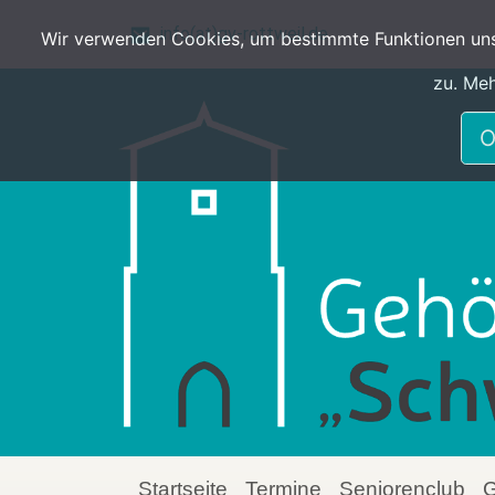
Skip to main content
info(at)gv-rottweil.de
Wir verwenden Cookies, um bestimmte Funktionen unse
zu. Meh
O
Startseite
Termine
Seniorenclub
G