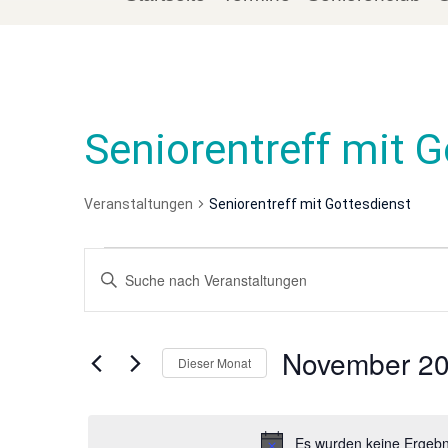
Seniorentreff mit 
Veranstaltungen
Seniorentreff mit Gottesdienst
Veranstaltungen
Veranstaltungen
Bitte
Suche
Schlüsselwort
eingeben.
und
Suche
November 2
Dieser Monat
nach
Ansichten,
Veranstaltungen
Datum
Navigation
Schlüsselwort.
wählen.
Es wurden keine Ergebni