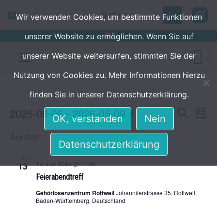
Skip to main content
Search
Wir verwenden Cookies, um bestimmte Funktionen
unserer Website zu ermöglichen. Wenn Sie auf
unserer Website weitersurfen, stimmten Sie der
Nutzung von Cookies zu. Mehr Informationen hierzu
finden Sie in unserer Datenschutzerklärung.
Veranstaltungen
2025-06-06
 - 
2026-05-09
Veranst
Ver
Suche
Liste
OK, verstanden
Nein
Ans
Suche
Datum
Juni 2025
Nav
wählen.
und
Datenschutzerklärung
Ansicht
FR.
13. Juni 2025 @ 17:00
13
Navigat
Feierabendtreff
Gehörlosenzentrum Rottweil
Johanniterstrasse 35, Rottweil,
Baden-Württemberg, Deutschland